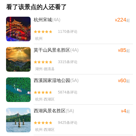
看了该景点的人还看了
224
杭州宋城
(4A)
¥
起
1170条评论


杭州
85
莫干山风景名胜区
(4A)
¥
起
3315条评论


湖州·德清县
60
西溪国家湿地公园
(5A)
¥
起
5874条评论


杭州·西湖区
4
西湖风景名胜区
(5A)
¥
起
9425条评论


杭州·西湖区