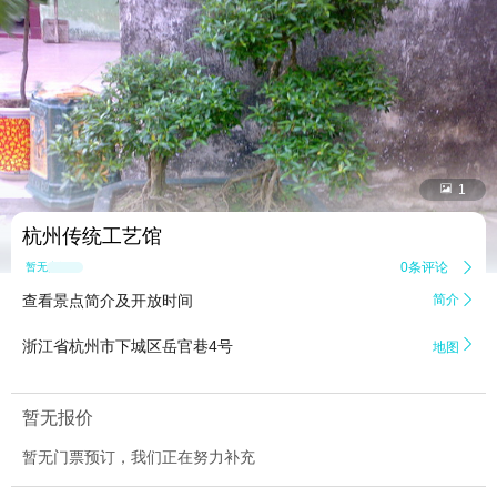


1
杭州传统工艺馆
0条评论

暂无点评
查看景点简介及开放时间
简介


浙江省杭州市下城区岳官巷4号
地图
暂无报价
暂无门票预订，我们正在努力补充