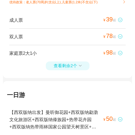
优待政策：老人票(70周岁(含)以上),儿童票(1.2米(不含)以下)

39
成人票

¥
起
78
双人票

¥
起
98
家庭票2大1小

¥
起
查看剩余2个

一日游
【西双版纳出发】曼听御花园+西双版纳勐泐
50
文化旅游区+西双版纳傣族园+热带花卉园

¥
起
+西双版纳热带雨林国家公园望天树景区+基
诺山寨+西双版纳原始森林公园+野象谷+中