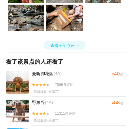
查看全部点评

看了该景点的人还看了
40
曼听御花园
(4A)
¥
起
7869条评论


西双版纳·景洪市
58
野象谷
(4A)
¥
起
11311条评论


西双版纳·景洪市