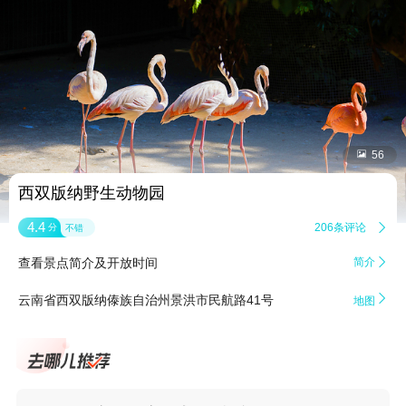


56
西双版纳野生动物园
4.4
206条评论

分
不错
查看景点简介及开放时间
简介


云南省西双版纳傣族自治州景洪市民航路41号
地图