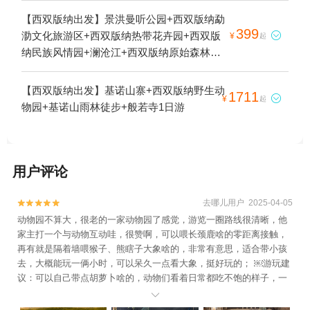
国科学院西双版纳热带植物园+印象澜沧江游
【西双版纳出发】景洪曼听公园+西双版纳勐
轮+西双版纳雨林谷+西双版纳总佛寺+西双
399
泐文化旅游区+西双版纳热带花卉园+西双版

¥
起
版纳野生动物园+西双版纳本地玩乐+湄公河
纳民族风情园+澜沧江+西双版纳原始森林公
快艇+湄公河水底世界+告庄西双景+山点水
园+西双版纳勐泐文化园+西双版纳总佛寺
越野俱乐部之铮铮峡谷+云南西双版纳景洪市
+西双版纳热带动物园+西双版纳融创乐园
【西双版纳出发】基诺山寨+西双版纳野生动
1711
告庄夜市+蓝极国际滑翔伞飞行营地1日游

¥
起
+西双版纳澜沧江 湄公河快艇+告庄西双景
物园+基诺山雨林徒步+般若寺1日游
+云南西双版纳景洪市告庄夜市+景洪港邮轮1
日游
用户评论
去哪儿用户 2025-04-05


动物园不算大，很老的一家动物园了感觉，游览一圈路线很清晰，他
家主打一个与动物互动哇，很赞啊，可以喂长颈鹿啥的零距离接触，
再有就是隔着墙喂猴子、熊瞎子大象啥的，非常有意思，适合带小孩
去，大概能玩一俩小时，可以呆久一点看大象，挺好玩的； ￼游玩建
议：可以自己带点胡萝卜啥的，动物们看着日常都吃不饱的样子，一
个个的有点狼狈，有的还很瘦… 门票一人四十不算贵；平时可能有表

演，没赶上