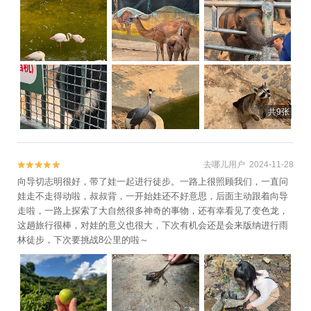
共9张
去哪儿用户 2024-11-28


向导切志明很好，带了娃一起进行徒步。一路上很照顾我们，一直问
娃走不走得动啦，叔叔背，一开始娃还不好意思，后面主动跟着向导
走啦，一路上探索了大自然很多神奇的事物，还有幸看见了变色龙，
这趟旅行很棒，对娃的意义也很大，下次有机会还是会来版纳进行雨
林徒步，下次要挑战8公里的啦～