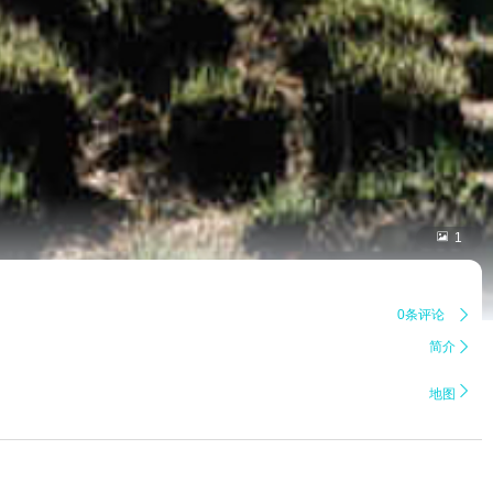

1
0条评论

简介


地图