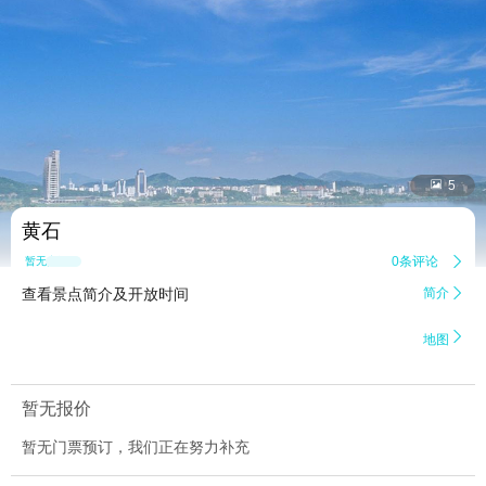


5
黄石
0条评论

暂无点评
查看景点简介及开放时间
简介


地图
暂无报价
暂无门票预订，我们正在努力补充