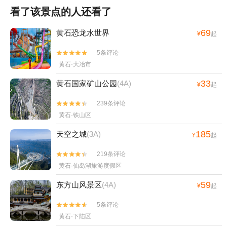
看了该景点的人还看了
69
黄石恐龙水世界
¥
起
5条评论


黄石·大冶市
33
黄石国家矿山公园
(4A)
¥
起
239条评论


黄石·铁山区
185
天空之城
(3A)
¥
起
219条评论


黄石·仙岛湖旅游度假区
59
东方山风景区
(4A)
¥
起
5条评论


黄石·下陆区