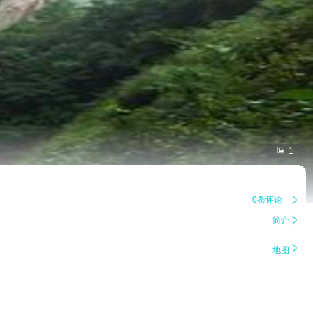

1
0条评论

简介


地图