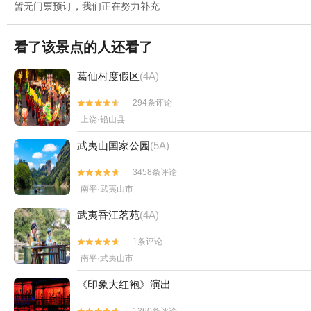
暂无门票预订，我们正在努力补充
看了该景点的人还看了
葛仙村度假区
(4A)
294条评论


上饶·铅山县
武夷山国家公园
(5A)
3458条评论


南平·武夷山市
武夷香江茗苑
(4A)
1条评论


南平·武夷山市
《印象大红袍》演出