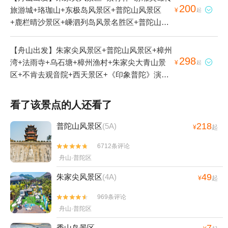
200
旅游城+珞珈山+东极岛风景区+普陀山风景区

¥
起
+鹿栏晴沙景区+嵊泗列岛风景名胜区+普陀山风
景名胜区-百步沙+沈家门渔港+桃花岛风景区+乌
石山+法雨寺+普济禅寺+安期峰景区+基湖沙滩
【舟山出发】朱家尖风景区+普陀山风景区+樟州
+乌石塘+慧济禅寺+小梅山山顶公园+塔湾金沙
298
湾+法雨寺+乌石塘+樟州渔村+朱家尖大青山景

¥
起
景区+朱家尖大青山景区+舟山跨海大桥+不肯去
区+不肯去观音院+西天景区+《印象普陀》演出
观音院+南海观音+佛顶山+二龟听法石+心字石
+朱家尖南沙景区+朱家尖白山景区+舟山白沙岛
+梅福庵+千步大沙+西天景区+册子岛月亮湾景
景区+东沙+普陀山夜游巴士+舟山本地玩乐+朱
看了该景点的人还看了
区+桃花峪景区+朱家尖南沙景区+上海至舟山往
家尖漳州渔村出海捕鱼+渔人洲码头+朱家尖渔人
返巴士+双合石壁+舟山前景君廷温泉+杭州至舟
洲码头安康出海捕鱼体验+朱家尖观音法界+普陀
218
普陀山风景区
(5A)
¥
起
山城际巴士+磨心山景区+十里金沙垂钓园+洛迦
山剧院+朱家尖白沙码头+渔人洲出海捕鱼+普朱
山+嵊泗渔家乐+多宝塔+桃花寨+普陀山至上海
6712条评论


海洋旅游码头出海捕鱼+舟山出海游船捕鱼基地
快艇+朱家尖白山景区+舟山欢乐水世界+普陀山
舟山·普陀区
+樟州湾捕鱼1日游
至上海慢船+东沙古镇+舟山白沙岛景区+东方绿
49
朱家尖风景区
(4A)
¥
起
舟山湾CS基地+岱山3D魔幻城+舟山绿城喜来登
酒店自助餐厅+普陀山观音圣境文化体验馆+舟山
969条评论


水上飞机游览+“不肯去观音号”仿古游船+舟山骑
舟山·普陀区
行+普陀山飞行体验+东沙+普陀山夜游巴士+舟
秀山岛景区