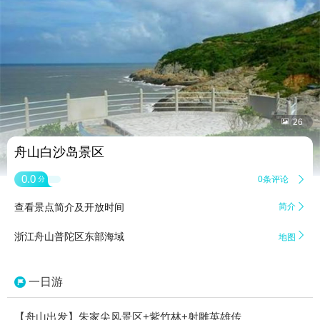


26
舟山白沙岛景区
0.0
0条评论

分
查看景点简介及开放时间
简介


浙江舟山普陀区东部海域
地图
一日游
【舟山出发】朱家尖风景区+紫竹林+射雕英雄传