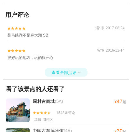
用户评论
灞*導 2017-08-24


是马踏湖不是麻大湖 SB
W*6 2016-12-14


很好玩的地方，玩的很开心
查看全部点评

看了该景点的人还看了
47
周村古商城
(5A)
¥
起
1548条评论


淄博·周村区
30
中国古车博物馆
(4A)
¥
起