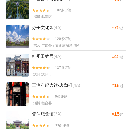
102条评论


淄博·临淄区
70
孙子文化园
(4A)
¥
起
120条评论


东营·广饶孙子文化旅游度假区
45
杜受田故居
(4A)
¥
起
137条评论


滨州·滨州市
18
王渔洋纪念馆-忠勤祠
(4A)
¥
起
0条评论


淄博·桓台县
15
管仲纪念馆
(3A)
¥
起
33条评论

