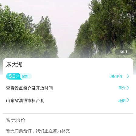


1
麻大湖
5.0
3条评论

分
超赞
查看景点简介及开放时间
简介


山东省淄博市桓台县
地图
暂无报价
暂无门票预订，我们正在努力补充