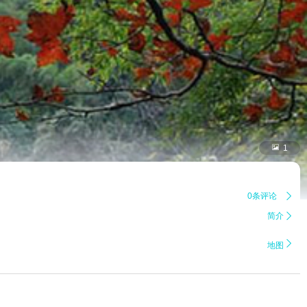

1
0条评论

简介


地图