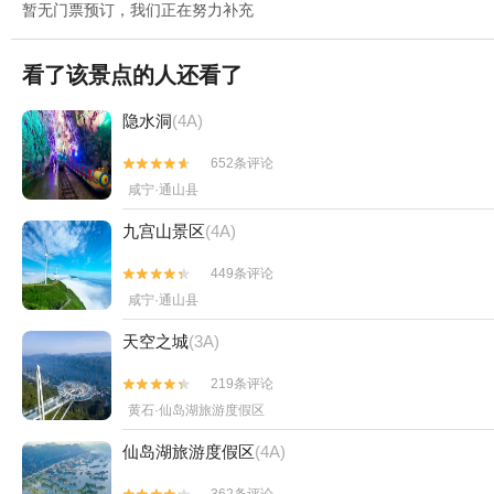
暂无门票预订，我们正在努力补充
看了该景点的人还看了
隐水洞
(4A)
652条评论


咸宁·通山县
九宫山景区
(4A)
449条评论


咸宁·通山县
天空之城
(3A)
219条评论


黄石·仙岛湖旅游度假区
仙岛湖旅游度假区
(4A)