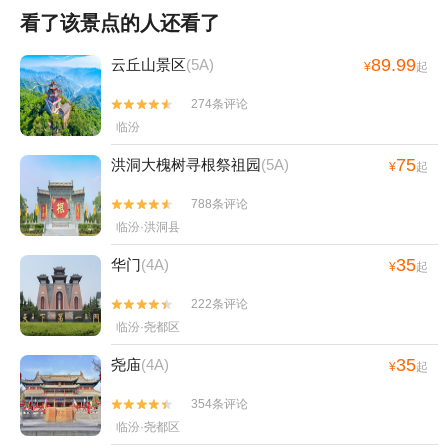
看了该景点的人还看了
89.99
云丘山景区
(5A)
¥
起
274条评论


临汾
75
洪洞大槐树寻根祭祖园
(5A)
¥
起
788条评论


临汾·洪洞县
35
华门
(4A)
¥
起
222条评论


临汾·尧都区
35
尧庙
(4A)
¥
起
354条评论


临汾·尧都区