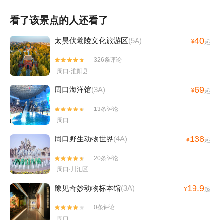
看了该景点的人还看了
40
太昊伏羲陵文化旅游区
(5A)
¥
起
326条评论


周口·淮阳县
69
周口海洋馆
(3A)
¥
起
13条评论


周口
138
周口野生动物世界
(4A)
¥
起
20条评论


周口·川汇区
19.9
豫见奇妙动物标本馆
(3A)
¥
起
0条评论


周口