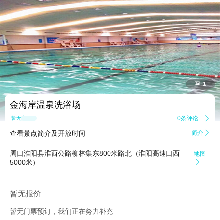


1
金海岸温泉洗浴场
0条评论

暂无点评
查看景点简介及开放时间
简介

周口淮阳县淮西公路柳林集东800米路北（淮阳高速口西
地图
5000米）

暂无报价
暂无门票预订，我们正在努力补充