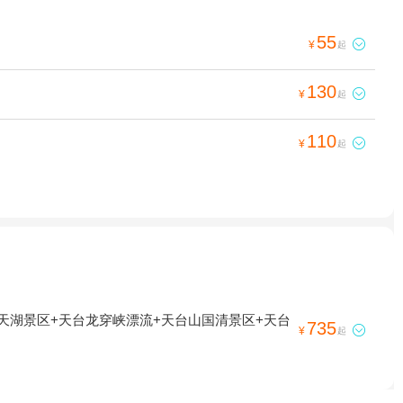
55

¥
起
130

¥
起
110

¥
起
天湖景区+天台龙穿峡漂流+天台山国清景区+天台
735

¥
起