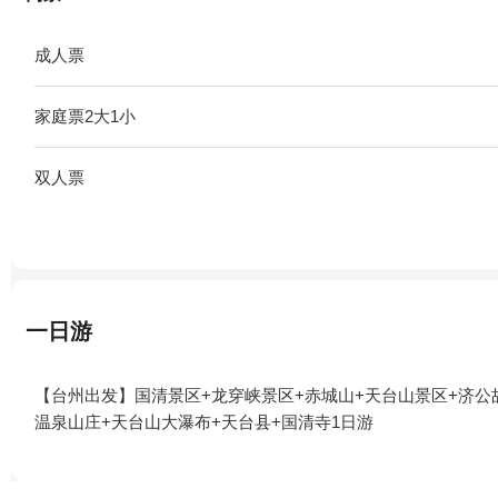
成人票
家庭票2大1小
双人票
一日游
【台州出发】国清景区+龙穿峡景区+赤城山+天台山景区+济公
温泉山庄+天台山大瀑布+天台县+国清寺1日游