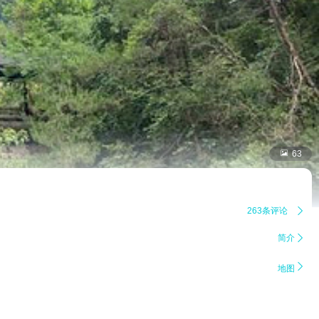

63
263条评论

简介


地图