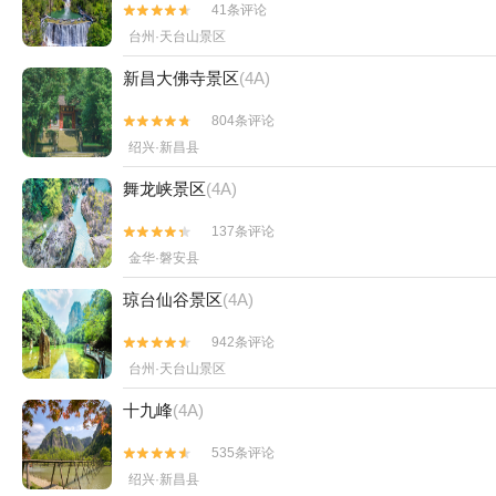
41条评论


台州·天台山景区
新昌大佛寺景区
(4A)
804条评论


绍兴·新昌县
舞龙峡景区
(4A)
137条评论


金华·磐安县
琼台仙谷景区
(4A)
942条评论


台州·天台山景区
十九峰
(4A)
535条评论


绍兴·新昌县