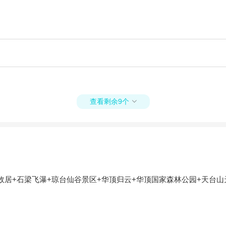
查看剩余9个

故居+石梁飞瀑+琼台仙谷景区+华顶归云+华顶国家森林公园+天台山