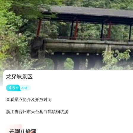
龙穿峡景区
4.5
分
不错
查看景点简介及开放时间
浙江省台州市天台县白鹤镇桐坑溪