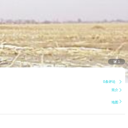

1
0条评论

简介


地图