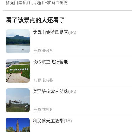
暂无门票预订，我们正在努力补充
看了该景点的人还看了
龙凤山旅游风景区
(3A)
松原·长岭县
长岭航空飞行营地
松原·长岭县
赛罕塔拉蒙古部落
(3A)
松原·前郭县
利发盛天主教堂
(1A)