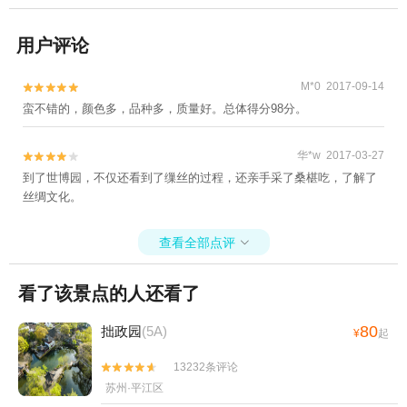
用户评论
M*0 2017-09-14


蛮不错的，颜色多，品种多，质量好。总体得分98分。
华*w 2017-03-27


到了世博园，不仅还看到了缫丝的过程，还亲手采了桑椹吃，了解了
丝绸文化。
查看全部点评

看了该景点的人还看了
80
拙政园
(5A)
¥
起
13232条评论


苏州·平江区