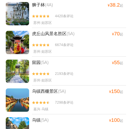
38.2
狮子林
(4A)
¥
起
4420条评论


苏州·姑苏区
70
虎丘山风景名胜区
(5A)
¥
起
6674条评论


苏州·姑苏区
55
留园
(5A)
¥
起
2193条评论


苏州·姑苏区
150
乌镇西栅景区
(5A)
¥
起
7298条评论


嘉兴·乌镇
100
乌镇
(5A)
¥
起