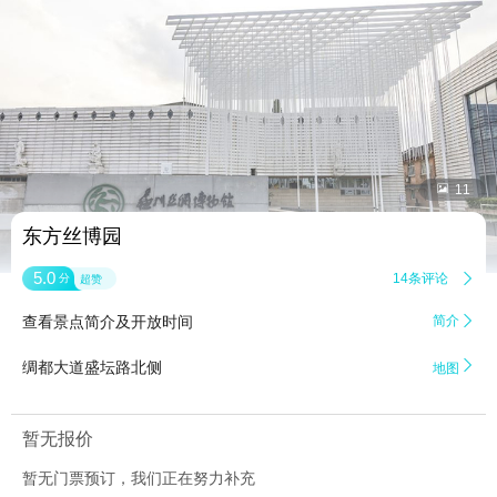


11
东方丝博园
5.0
14条评论

分
超赞
查看景点简介及开放时间
简介


绸都大道盛坛路北侧
地图
暂无报价
暂无门票预订，我们正在努力补充