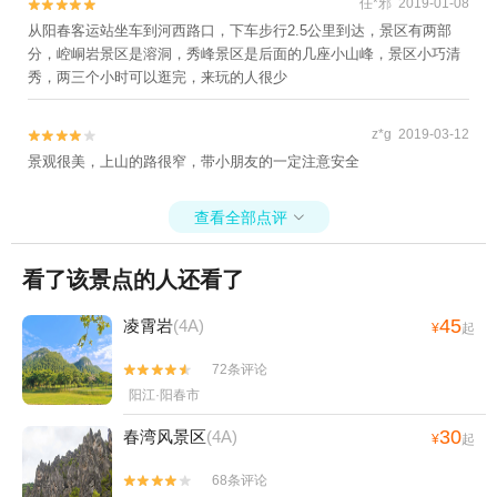
任*邪 2019-01-08


从阳春客运站坐车到河西路口，下车步行2.5公里到达，景区有两部
分，崆峒岩景区是溶洞，秀峰景区是后面的几座小山峰，景区小巧清
秀，两三个小时可以逛完，来玩的人很少
z*g 2019-03-12


景观很美，上山的路很窄，带小朋友的一定注意安全
查看全部点评

看了该景点的人还看了
45
凌霄岩
(4A)
¥
起
72条评论


阳江·阳春市
30
春湾风景区
(4A)
¥
起
68条评论

