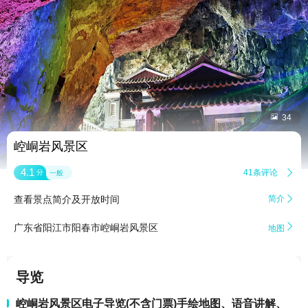


34
崆峒岩风景区
4.1
41条评论

分
一般
查看景点简介及开放时间
简介


广东省阳江市阳春市崆峒岩风景区
地图
导览
崆峒岩风景区电子导览(不含门票)手绘地图、语音讲解、