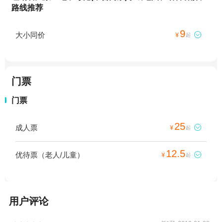
路线推荐
9
大小同价

¥
起
门票
门票
25
成人票

¥
起
12.5
优待票（老人/儿童）

¥
起
用户评论