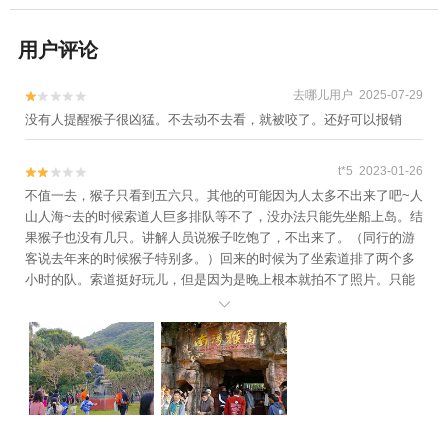
用户评论
去哪儿用户 2025-07-29


没有人提醒猴子很凶猛。不去动不去看，就被咬了。还好可以报销
t*5 2023-01-26


不值一去，猴子只看到五六只。其他的可能因为人太多不出来了吧~人
山人海~去的时候索道人巨多排队等不了，没办法只能先坐船上岛。结
果猴子也没有几只。讲解人员说猴子吃饱了，不出来了。（同行的游
客说去年来的时候猴子特别多。）回来的时候为了坐索道排了两个多
小时的队。索道挺好玩儿，但是因为是晚上根本就拍不了照片。只能
欣赏夜景……（个人建议去猴岛的，不要跟团。因为他们会把你带到

槟榔谷或者玫瑰谷，槟榔谷跟玫瑰谷。与我而言，没有任何吸引人的
地方。如果是早上去猴岛，下午去槟榔谷，我觉得还可以接受大清早
的索道估计也可以坐，主要是在槟榔谷浪费的时间太多了）我真的认
为是我踩坑去的最差的一个点了。