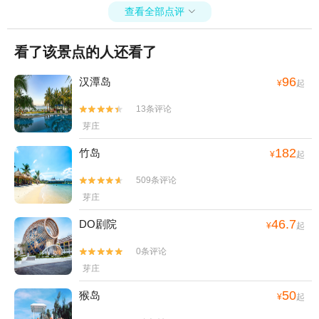
查看全部点评

看了该景点的人还看了
96
汉潭岛
¥
起
13条评论


芽庄
182
竹岛
¥
起
509条评论


芽庄
46.7
DO剧院
¥
起
0条评论


芽庄
50
猴岛
¥
起