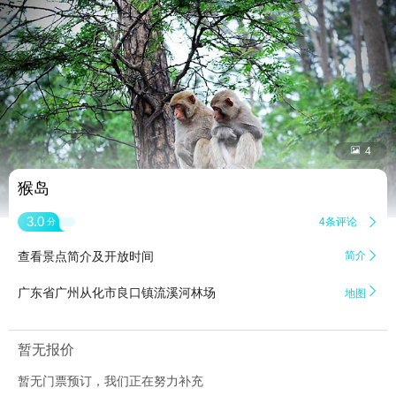


4
猴岛
3.0
4条评论

分
查看景点简介及开放时间
简介


广东省广州从化市良口镇流溪河林场
地图
暂无报价
暂无门票预订，我们正在努力补充