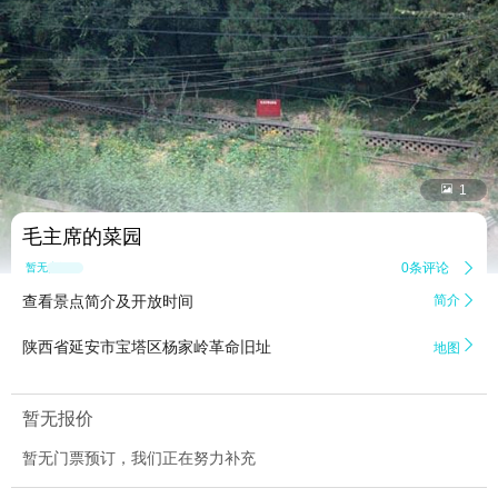


1
毛主席的菜园
0条评论

暂无点评
查看景点简介及开放时间
简介


陕西省延安市宝塔区杨家岭革命旧址
地图
暂无报价
暂无门票预订，我们正在努力补充