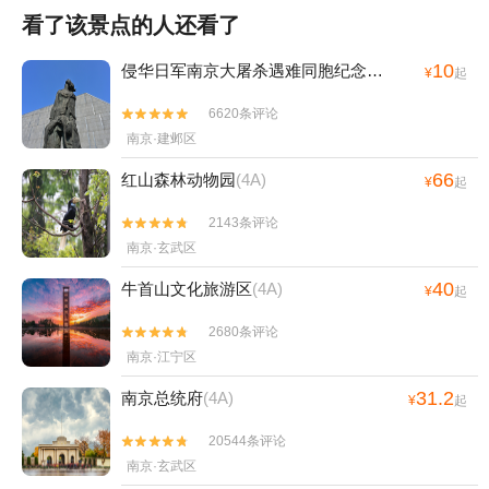
看了该景点的人还看了
10
侵华日军南京大屠杀遇难同胞纪念馆
(4A)
¥
起
6620条评论


南京·建邺区
66
红山森林动物园
(4A)
¥
起
2143条评论


南京·玄武区
40
牛首山文化旅游区
(4A)
¥
起
2680条评论


南京·江宁区
31.2
南京总统府
(4A)
¥
起
20544条评论


南京·玄武区