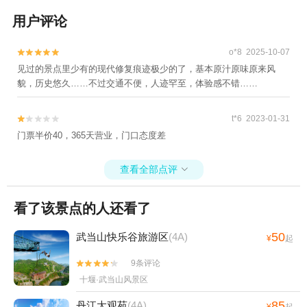
用户评论
o*8 2025-10-07


见过的景点里少有的现代修复痕迹极少的了，基本原汁原味原来风
貌，历史悠久……不过交通不便，人迹罕至，体验感不错……
t*6 2023-01-31


门票半价40，365天营业，门口态度差
查看全部点评

看了该景点的人还看了
50
武当山快乐谷旅游区
(4A)
¥
起
9条评论


十堰·武当山风景区
85
丹江大观苑
(4A)
¥
起