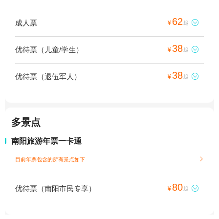
62
成人票

¥
起
38
优待票（儿童/学生）

¥
起
38
优待票（退伍军人）

¥
起
多景点
南阳旅游年票一卡通
目前年票包含的所有景点如下

80
优待票（南阳市民专享）

¥
起