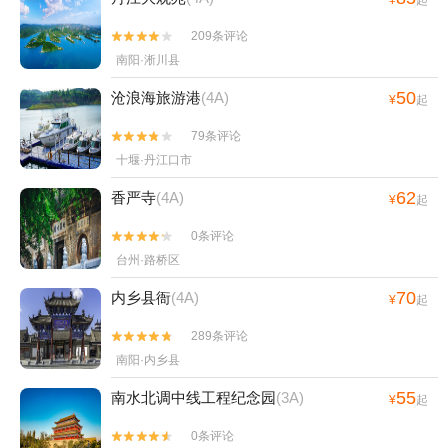
209条评论


南阳·淅川县
50
沧浪海旅游港
(4A)
¥
起
79条评论


十堰·丹江口市
62
香严寺
(4A)
¥
起
0条评论


台州·路桥区
70
内乡县衙
(4A)
¥
起
289条评论


南阳·内乡县
55
南水北调中线工程纪念园
(3A)
¥
起
0条评论

