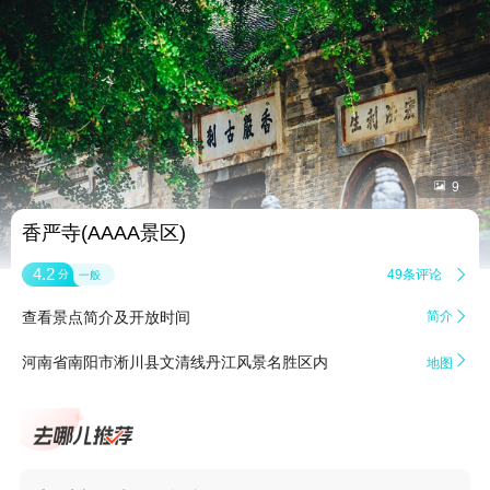


9
香严寺(AAAA景区)
4.2
49条评论

分
一般
查看景点简介及开放时间
简介


河南省南阳市淅川县文清线丹江风景名胜区内
地图