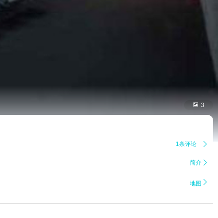

3
1条评论

简介


地图