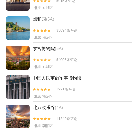
5915条评论


北京·东城区
颐和园
(5A)
33694条评论


北京·海淀区
故宫博物院
(5A)
54096条评论


北京·东城区
中国人民革命军事博物馆
1921条评论


北京·海淀区
北京欢乐谷
(4A)
11249条评论


北京·朝阳区