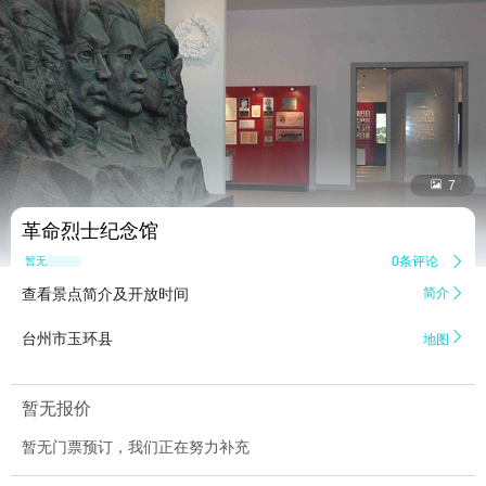


7
革命烈士纪念馆
0条评论

暂无点评
查看景点简介及开放时间
简介


台州市玉环县
地图
暂无报价
暂无门票预订，我们正在努力补充