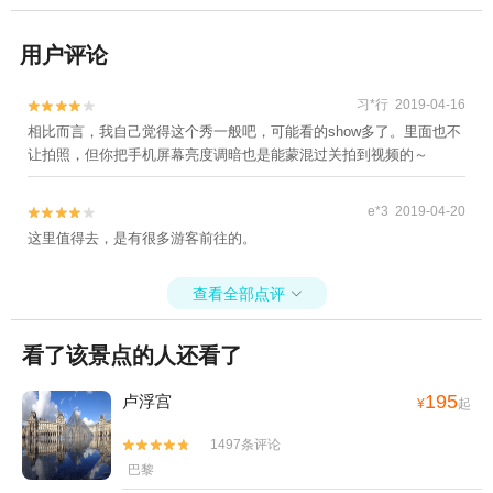
用户评论
习*行 2019-04-16


相比而言，我自己觉得这个秀一般吧，可能看的show多了。里面也不
让拍照，但你把手机屏幕亮度调暗也是能蒙混过关拍到视频的～
e*3 2019-04-20


这里值得去，是有很多游客前往的。
查看全部点评

看了该景点的人还看了
195
卢浮宫
¥
起
1497条评论


巴黎