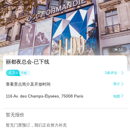


16
丽都夜总会-已下线
4.3
3条评论

分
不错
查看景点简介及开放时间
简介


116 Av. des Champs-Élysées, 75008 Paris
地图
暂无报价
暂无门票预订，我们正在努力补充