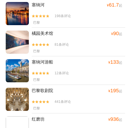
61.7
塞纳河
¥
起
198条评论


巴黎
90
橘园美术馆
¥
起
81条评论


巴黎
133
塞纳河游船
¥
起
12条评论


巴黎
195
巴黎歌剧院
¥
起
441条评论


巴黎
936
红磨坊
¥
起