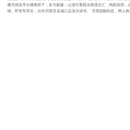
藏书洞及亭台楼阁若干，多为新建；山顶可看酉水酉溪交汇，艳阳高照，
城，即登车而去，出价20直至县城江边龙兴讲寺。 另需提醒的是，网上