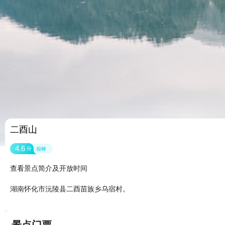
二酉山
4.6
分
很棒
查看景点简介及开放时间
湖南怀化市沅陵县二酉苗族乡乌宿村。