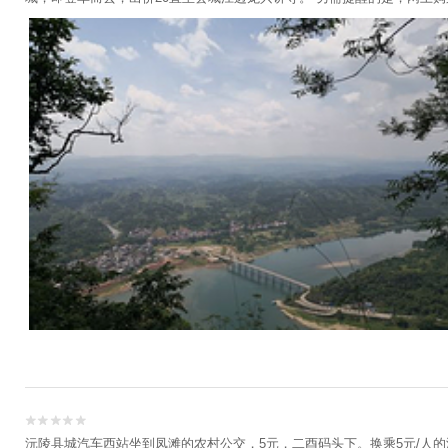


沅陵县城汽车西站坐到凤滩的农村公交，5元，二酉码头下。换乘5元/人