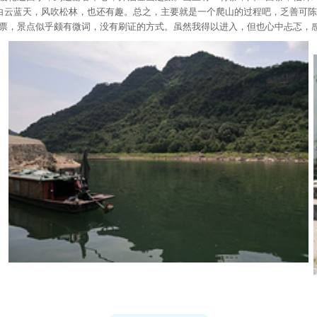
白云蓝天，风吹松林，也还有趣。总之，主要就是一个爬山的过程吧，乏善可陈
购票，景点似乎颇有微词，没有刷证的方式。虽然我得以进入，但也心中忐忑，