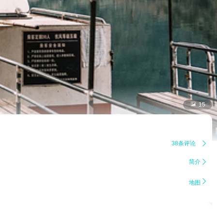

15
38条评论

简介


地图