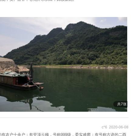
共7张
c*6 2020-06-08
有农户十余户；有登顶云梯，号称999级，委实难爬；有号称古迹的二酉