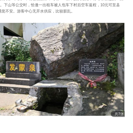
。下山等公交时，恰逢一出租车被人包车下村后空车返程，10元可至县
感觉不安。游客中心无开水供应，比较脏乱。
共7张