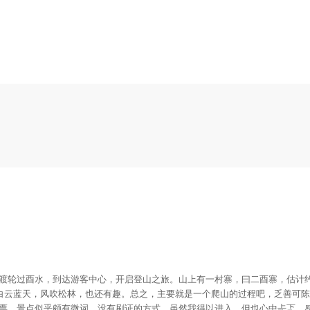
的渡轮过酉水，到达游客中心，开启登山之旅。山上有一村寨，曰二酉寨，估计约
白云蓝天，风吹松林，也还有趣。总之，主要就是一个爬山的过程吧，乏善可陈
购票，景点似乎颇有微词，没有刷证的方式。虽然我得以进入，但也心中忐忑，