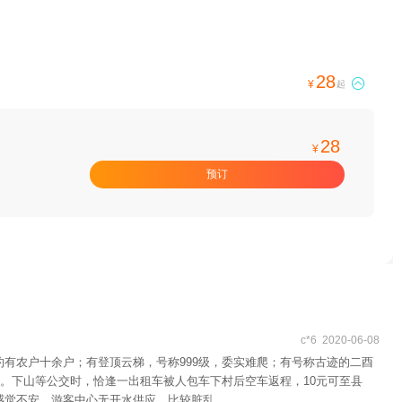
28

¥
起
28
¥
预订
c*6 2020-06-08
有农户十余户；有登顶云梯，号称999级，委实难爬；有号称古迹的二酉
。下山等公交时，恰逢一出租车被人包车下村后空车返程，10元可至县
感觉不安。游客中心无开水供应，比较脏乱。