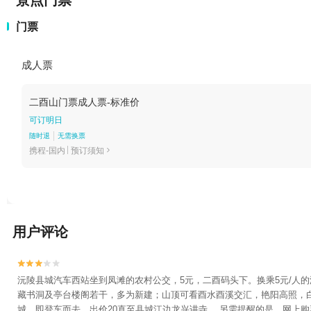
景点门票
门票
成人票
二酉山门票成人票-标准价
可订明日
随时退
无需换票
携程-国内
预订须知

用户评论


沅陵县城汽车西站坐到凤滩的农村公交，5元，二酉码头下。换乘5元/人
藏书洞及亭台楼阁若干，多为新建；山顶可看酉水酉溪交汇，艳阳高照，
城，即登车而去，出价20直至县城江边龙兴讲寺。 另需提醒的是，网上