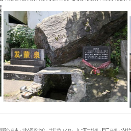
的渡轮过酉水，到达游客中心，开启登山之旅。山上有一村寨，曰二酉寨，估计约