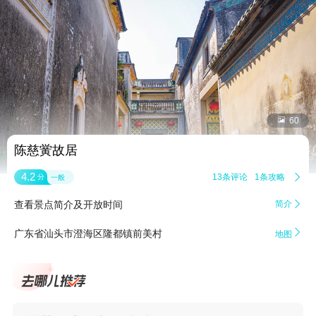


60
陈慈黉故居
4.2
13条评论
1条攻略

分
一般
查看景点简介及开放时间
简介


广东省汕头市澄海区隆都镇前美村
地图