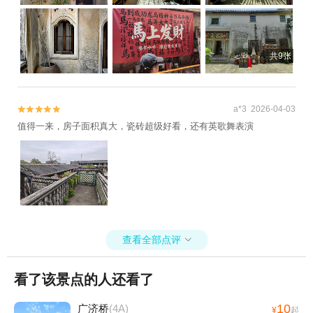
共9张
a*3 2026-04-03


值得一来，房子面积真大，瓷砖超级好看，还有英歌舞表演
查看全部点评

看了该景点的人还看了
10
广济桥
(4A)
¥
起