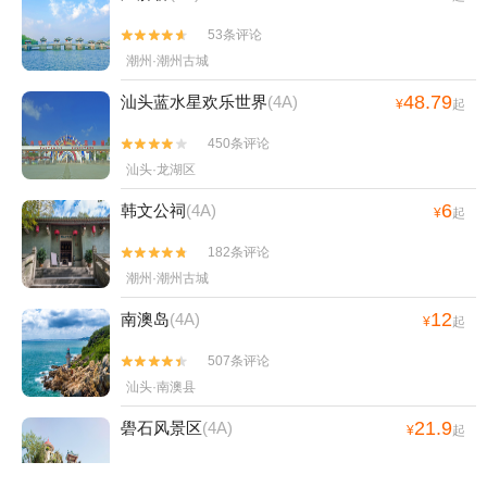
53条评论


潮州·潮州古城
48.79
汕头蓝水星欢乐世界
(4A)
¥
起
450条评论


汕头·龙湖区
6
韩文公祠
(4A)
¥
起
182条评论


潮州·潮州古城
12
南澳岛
(4A)
¥
起
507条评论


汕头·南澳县
21.9
礐石风景区
(4A)
¥
起
32条评论

