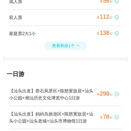
56
成人票

¥
起
112
双人票

¥
起
138
家庭票2大1小

¥
起
查看剩余1个

一日游
【汕头出发】礐石风景区+陈慈黉故居+汕头
298

¥
起
小公园+潮汕历史文化博览中心1日游
【汕头出发】妈屿岛旅游区+陈慈黉故居+汕
78

¥
起
头小公园+汕头老城+汕头市博物馆1日游