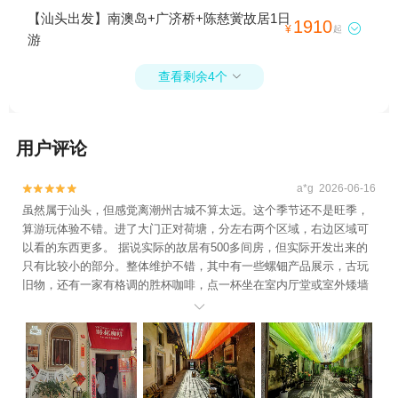
【汕头出发】南澳岛+广济桥+陈慈黉故居1日
1910

¥
起
游
查看剩余4个

用户评论
a*g 2026-06-16


虽然属于汕头，但感觉离潮州古城不算太远。这个季节还不是旺季，
算游玩体验不错。进了大门正对荷塘，分左右两个区域，右边区域可
以看的东西更多。 据说实际的故居有500多间房，但实际开发出来的
只有比较小的部分。整体维护不错，其中有一些螺钿产品展示，古玩
旧物，还有一家有格调的胜杯咖啡，点一杯坐在室内厅堂或室外矮墙
下的方桌旁，享受一段惬意时光。那里还有一个戏台，估计旺季时会

有潮剧演出。 除了感觉票价稍贵，其他很好，特别是里面有《给阿嫲
的情书》的拍摄地，店家有很多潮州传统器物和食品，值得去看。 在
景区拍照也很出片，期间有不少商拍的，很养眼，也给自己的旅程添
加了一些趣味。