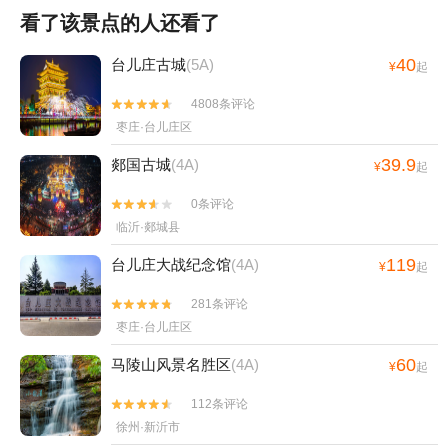
看了该景点的人还看了
40
台儿庄古城
(5A)
¥
起
4808条评论


枣庄·台儿庄区
39.9
郯国古城
(4A)
¥
起
0条评论


临沂·郯城县
119
台儿庄大战纪念馆
(4A)
¥
起
281条评论


枣庄·台儿庄区
60
马陵山风景名胜区
(4A)
¥
起
112条评论


徐州·新沂市