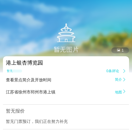


1
港上银杏博览园
0条评论

暂无点评
查看景点简介及开放时间
简介


江苏省徐州市邳州市港上镇
地图
暂无报价
暂无门票预订，我们正在努力补充