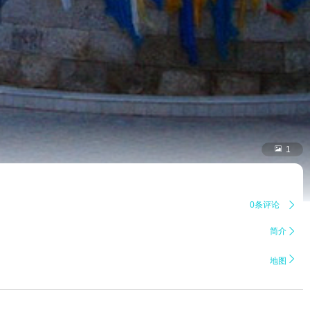

1
0条评论

简介


地图