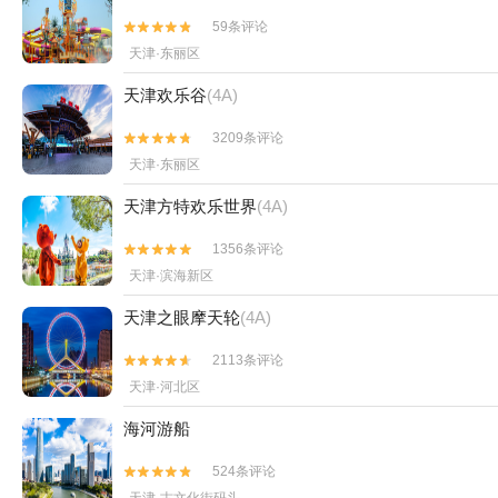
59条评论


天津·东丽区
天津欢乐谷
(4A)
3209条评论


天津·东丽区
天津方特欢乐世界
(4A)
1356条评论


天津·滨海新区
天津之眼摩天轮
(4A)
2113条评论


天津·河北区
海河游船
524条评论


天津·古文化街码头