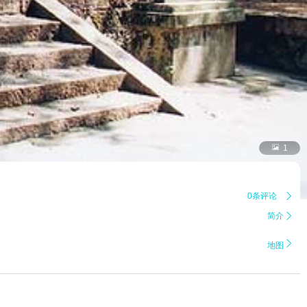

1
0条评论

简介


地图