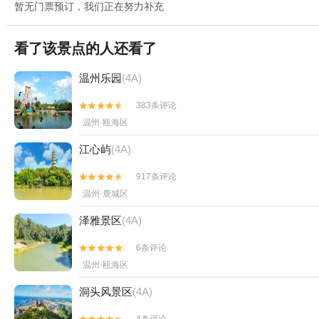
暂无门票预订，我们正在努力补充
看了该景点的人还看了
温州乐园
(4A)
383条评论


温州·瓯海区
江心屿
(4A)
917条评论


温州·鹿城区
泽雅景区
(4A)
6条评论


温州·瓯海区
洞头风景区
(4A)