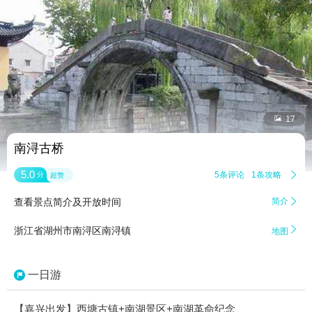


17
南浔古桥
5.0
5条评论
1条攻略

分
超赞
查看景点简介及开放时间
简介


浙江省湖州市南浔区南浔镇
地图
一日游
【嘉兴出发】西塘古镇+南湖景区+南湖革命纪念