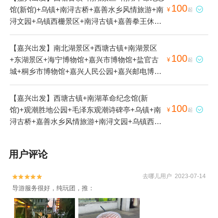
100
馆(新馆)+乌镇+南浔古桥+嘉善水乡风情旅游+南

¥
起
浔文园+乌镇西栅景区+南浔古镇+嘉善拳王休闲
农庄+乌镇东栅景区+嘉善大云+球幕体验馆+南
浔金海湾游泳馆+乌镇华庄生态园+西塘本地玩乐
【嘉兴出发】南北湖景区+西塘古镇+南湖景区
+乌镇一日游+乌村+南浔古镇冰雪世界+新西塘
100
+东湖景区+海宁博物馆+嘉兴市博物馆+盐官古

¥
起
越里+中国邮政(乌镇邮局)+西塘一日游+西塘花
城+桐乡市博物馆+嘉兴人民公园+嘉兴邮电博物
巷+西栅露天电影+乌镇南栅+南浔辑里湖丝馆
馆+家岩寺塔+乌镇+嘉兴子城+南浔古桥+南浔文
+阿丽拉乌镇+乌镇民宿+乌镇望津里精品酒店
园+乌镇西栅景区+南浔古镇+桐乡市植物园+乌
【嘉兴出发】西塘古镇+南湖革命纪念馆(新
+乌镇乌村酒店+乌镇水市客舍+民当景区+乌镇
镇东栅景区+嘉兴植物园+海宁潮+桐乡红杉邨景
100
馆)+观潮胜地公园+毛泽东观潮诗碑亭+乌镇+南

¥
起
国际汽车露营地+泡泡米POPOME益智乐园(南
区+嘉兴清池温泉+嘉兴南北湖嘉蔓基基地+前锦
浔古桥+嘉善水乡风情旅游+南浔文园+乌镇西栅
湖天地店)+乌镇游船+南浔古镇游船+西栅夜游
拓展南北湖紫薯山庄+乌镇华庄生态园+海洋馆
景区+南浔古镇+嘉善拳王休闲农庄+乌镇东栅景
+乌镇互联网国际会展中心+濮院时尚古镇+星零
(江南摩尔店)+西塘本地玩乐+乌村+新西塘越里
区+嘉善大云+球幕体验馆+南浔金海湾游泳馆
界(南浔古镇）+南浔古镇白金水上营地+乌镇·有
用户评论
+中国邮政(乌镇邮局)+嘉兴欢乐世界+嘉兴海底
+乌镇华庄生态园+西塘本地玩乐+乌镇一日游
戏FUN1日游
世界+西塘一日游+西塘花巷+嘉兴极速冰雪世界
+乌村+南浔古镇冰雪世界+新西塘越里+中国邮
+嘉兴本地玩乐+海宁星空失恋博物馆+阿丽拉乌
去哪儿用户 2023-07-14


政(乌镇邮局)+西塘一日游+西塘花巷+西栅露天
镇+乌镇民宿+乌镇望津里精品酒店+乌镇乌村酒
导游服务很好，纯玩团，推：
电影+乌镇南栅+南浔辑里湖丝馆+阿丽拉乌镇
店+乌镇水市客舍+海宁盐官旅游度假区+海宁游
+乌镇民宿+乌镇望津里精品酒店+乌镇乌村酒店
乐园+乌镇游船+南浔古镇游船+濮院时尚古镇
+乌镇水市客舍+民当景区+乌镇国际汽车露营地