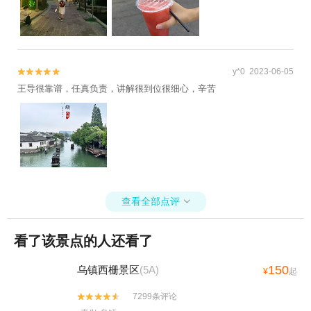
+嘉兴画院+嘉兴美术馆+盐官潮乐之城+南北湖·
+乌镇游船+南浔古镇游船+西栅夜游+乌镇互联
小鹿营地+南浔古镇-广惠宫+南浔古镇-颖园+南
网国际会展中心+濮院时尚古镇+乌镇有戏FUN-
浔古镇-张氏旧宅+西塘古镇-卧龙桥+西塘古镇-西
已下线+星零界(南浔古镇）1日游
园+西塘古镇-王宅+西塘古镇-永寿禅寺+濮院时
y*0 2023-06-05


尚古镇-福善寺+南浔古镇-东园遗址+南浔古镇-小
王导很靠谱，任真负责，讲解很到位很细心，辛苦
莲庄码头+南浔桥宴+西塘古镇-环秀桥+西塘古
镇-安善桥+濮院时尚古镇-北更楼+南北湖景区-观
景平台+海盐南北湖景区-观音山1日游
查看全部点评

看了该景点的人还看了
150
乌镇西栅景区
(5A)
¥
起
7299条评论

