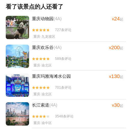
看了该景点的人还看了
24
重庆动物园
(4A)
¥
起
727条评论


重庆·九龙坡区
200
重庆欢乐谷
(4A)
¥
起
589条评论


重庆·渝北区
130
重庆玛雅海滩水公园
¥
起
701条评论


重庆·渝北区
30
长江索道
(4A)
¥
起
3548条评论


重庆·渝中区