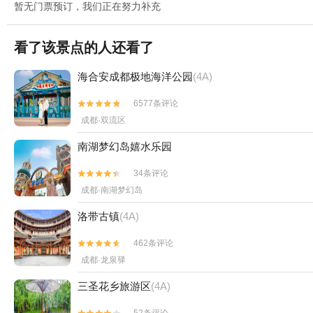
暂无门票预订，我们正在努力补充
看了该景点的人还看了
海合安成都极地海洋公园
(4A)
6577条评论


成都·双流区
南湖梦幻岛嬉水乐园
34条评论


成都·南湖梦幻岛
洛带古镇
(4A)
462条评论


成都·龙泉驿
三圣花乡旅游区
(4A)