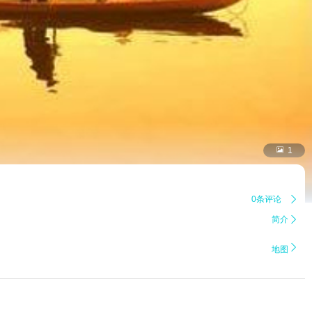

1
0条评论

简介


地图