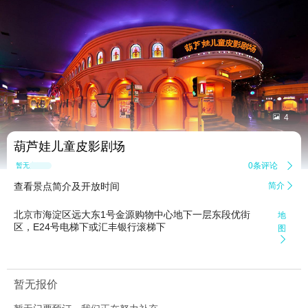


4
葫芦娃儿童皮影剧场
0条评论

暂无点评
查看景点简介及开放时间
简介

北京市海淀区远大东1号金源购物中心地下一层东段优街
地
区，E24号电梯下或汇丰银行滚梯下
图

暂无报价