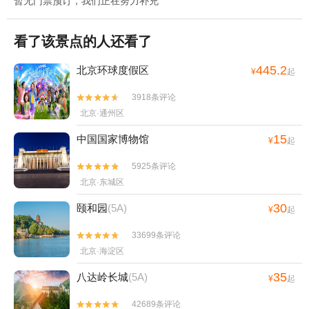
暂无门票预订，我们正在努力补充
看了该景点的人还看了
445.2
北京环球度假区
¥
起
3918条评论


北京·通州区
15
中国国家博物馆
¥
起
5925条评论


北京·东城区
30
颐和园
(5A)
¥
起
33699条评论


北京·海淀区
35
八达岭长城
(5A)
¥
起
42689条评论

