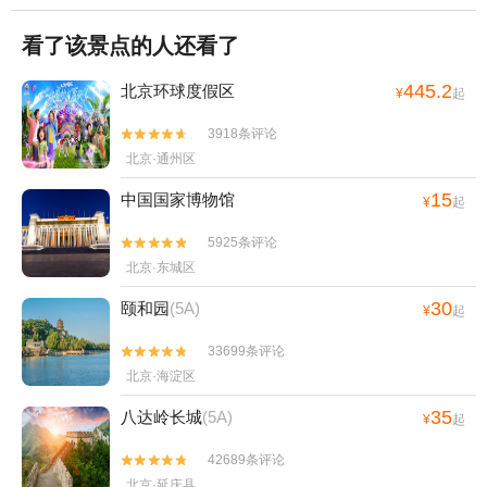
看了该景点的人还看了
445.2
北京环球度假区
¥
起
3918条评论


北京·通州区
15
中国国家博物馆
¥
起
5925条评论


北京·东城区
30
颐和园
(5A)
¥
起
33699条评论


北京·海淀区
35
八达岭长城
(5A)
¥
起
42689条评论


北京·延庆县