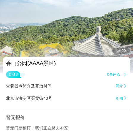


20
香山公园(AAAA景区)
0.0
0条评论

分
查看景点简介及开放时间
简介


北京市海淀区买卖街40号
地图
暂无报价
暂无门票预订，我们正在努力补充