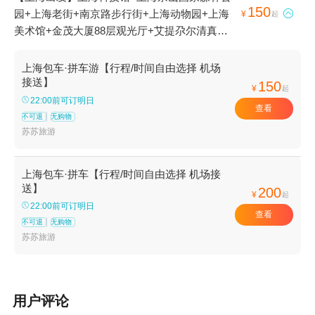
150
园+上海老街+南京路步行街+上海动物园+上海

¥
起
美术馆+金茂大厦88层观光厅+艾提尕尔清真寺
+上海欢乐谷+金山城市沙滩+上海鲜花港+上海
百枣园+上海文庙+上海影视乐园+东方明珠+上
上海包车·拼车游【行程/时间自由选择 机场
海图书馆+上海佘山国家旅游度假区+长兴岛+东
接送】
150
¥
起
方绿舟景区+豫园+外滩+上海总会+上海宋庆龄
22:00前可订明日
查看
故居纪念馆+上海古城墙+外滩观光隧道+上海大
不可退
无购物
剧院+上海大观园+世纪公园+东平国家森林公园
苏苏旅游
+上海海洋水族馆+上海野生动物园+朱家角古镇
景区+碧海金沙+上海博物馆+锦江乐园+朱家角
上海包车·拼车【行程/时间自由选择 机场接
城隍庙+上海东林寺+浦江游览+上海都市菜园
送】
200
¥
起
+上海辰山植物园+西沙明珠湖景区+外滩历史纪
22:00前可订明日
查看
念馆+长兴岛公园+浦江森林公园+外滩三号+外
不可退
无购物
滩十八号+外滩情人墙+朱家角大清邮局+浦江玫
苏苏旅游
瑰园+闻道园+东方明珠码头·黄浦江游船+北京东
方明珠高尔夫+东方绿舟山湾CS基地+上海
WINE100葡萄酒会+上海接送机服务+豫·上海剧
用户评论
院+上海东方明珠演艺剧场+金茂音乐厅+朱家角