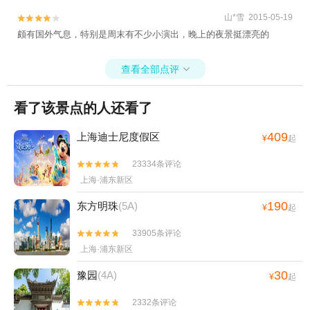
水乐堂+上海—兰会所+上海之巅观光厅+豫园万
山*雪 2015-05-19
丽酒店（河南南路店）+上海龙之梦+上海


颇有国外气息，特别是周末有不少小演出，晚上的夜景挺漂亮的
JOYPOLIS世嘉都市乐园+上海迪士尼度假区+长
兴岛郊野公园+上海薰衣草公园+迪士尼食品+东
方明珠公园+朱家角颂恩堂+黄浦江游览（东方明
查看全部点评

珠码头）+滴水湖壹号码头+花开海上生态园+豫
园老街+迪士尼小镇+上海奇迹花园+广富林文化
看了该景点的人还看了
遗址+上海迪士尼《美女与野兽》音乐剧+上海海
昌海洋公园+外滩寻梦·上海之歌+外滩休闲浴场
409
上海迪士尼度假区
¥
起
+上海万达瑞华酒店+上海豫园万丽酒店+上海万
23334条评论


达汽车乐园+东方明珠·奇梦爱丽丝之重回仙境
上海·浦东新区
+豫园星空梦幻馆+豫园·海上梨园+浦江郊野公园
+趣味朱家角数字展厅+广富林古陶艺术馆+广富
190
东方明珠
(5A)
¥
起
林文化展示馆+广富林木艺展示馆+广富林考古遗
33905条评论


址展示馆+上海广富林奇石馆+上海之鱼直升机观
上海·浦东新区
光+金茂大厦+金茂大厦云中漫步+海棠湖+上海
星空艺术馆（南京路旗舰店）+滴水湖+玉海棠景
30
豫园
(4A)
¥
起
区+浦江之首+玉海棠棠果乐园+上海玉海棠景区-
海棠左岸+印象光绘艺术馆+朱家角实景园林昆曲
2332条评论

