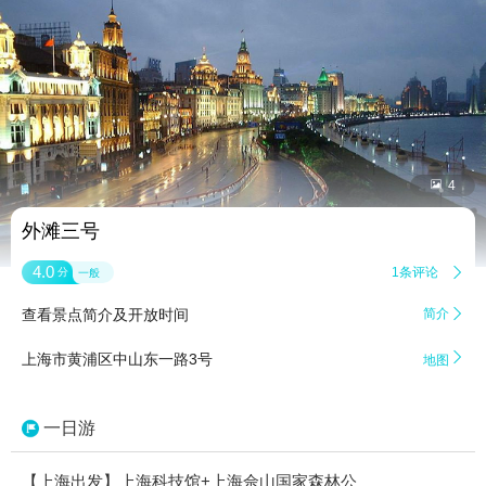


4
外滩三号
4.0
1条评论

分
一般
查看景点简介及开放时间
简介


上海市黄浦区中山东一路3号
地图
一日游
【上海出发】上海科技馆+上海佘山国家森林公