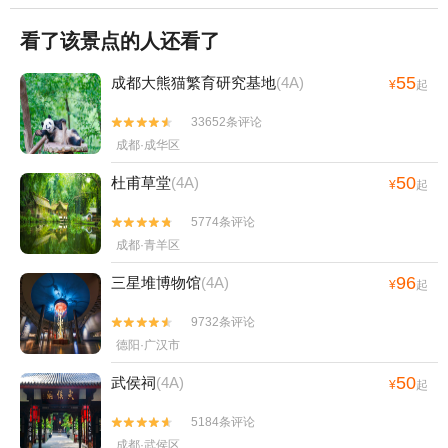
看了该景点的人还看了
55
成都大熊猫繁育研究基地
(4A)
¥
起
33652条评论


成都·成华区
50
杜甫草堂
(4A)
¥
起
5774条评论


成都·青羊区
96
三星堆博物馆
(4A)
¥
起
9732条评论


德阳·广汉市
50
武侯祠
(4A)
¥
起
5184条评论


成都·武侯区