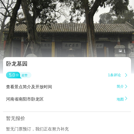


1
卧龙墓园
5.0
1条评论

分
超赞
查看景点简介及开放时间
简介


河南省南阳市卧龙区
地图
暂无报价
暂无门票预订，我们正在努力补充