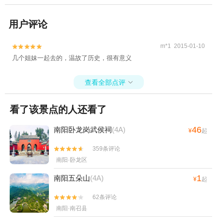
用户评论
m*1 2015-01-10


几个姐妹一起去的，温故了历史，很有意义
查看全部点评

看了该景点的人还看了
46
南阳卧龙岗武侯祠
(4A)
¥
起
359条评论


南阳·卧龙区
1
南阳五朵山
(4A)
¥
起
62条评论


南阳·南召县