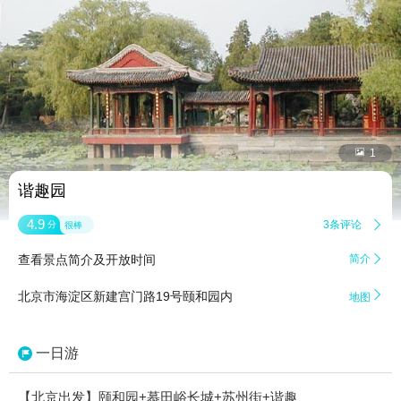


1
谐趣园
4.9
3条评论

分
很棒
查看景点简介及开放时间
简介


北京市海淀区新建宫门路19号颐和园内
地图
一日游
【北京出发】颐和园+慕田峪长城+苏州街+谐趣