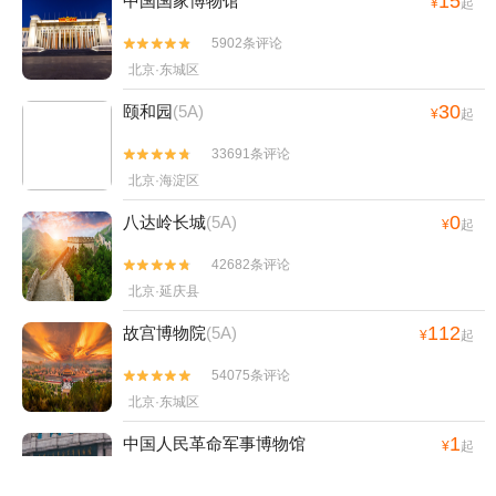
15
中国国家博物馆
¥
起
5902条评论


北京·东城区
30
颐和园
(5A)
¥
起
33691条评论


北京·海淀区
0
八达岭长城
(5A)
¥
起
42682条评论


北京·延庆县
112
故宫博物院
(5A)
¥
起
54075条评论


北京·东城区
1
中国人民革命军事博物馆
¥
起
1919条评论

