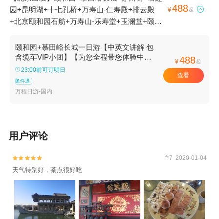
488
园+昆明湖+十七孔桥+万寿山-仁寿殿+排云殿

¥
起
+北京颐和园石舫+万寿山-乐寿堂+玉澜堂+颐和
园-东宫门+慕田峪长城国家级旅游景区-正关台
+大角楼+四大部洲+颐和园-北宫门+京东大峡谷-
颐和园+慕田峪长城一日游【中英文讲解 包
长廊1日游
含缆车VIP小团】【为您全程带您体验中国
488
¥
起
古典园林之首】
23:00前可订明日
查看
条件退
万程日游-国内
用户评论
f*7 2020-01-04


天气特别好，茶点很好吃