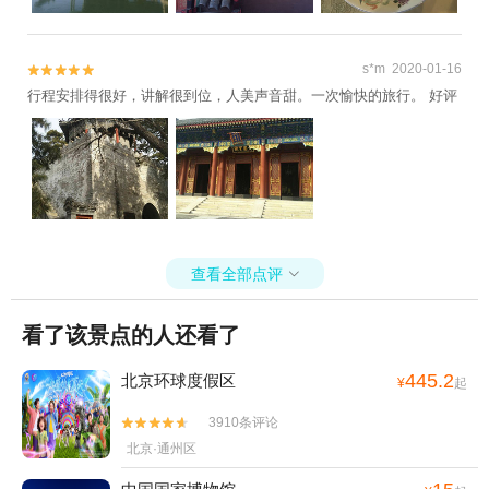
s*m 2020-01-16


行程安排得很好，讲解很到位，人美声音甜。一次愉快的旅行。 好评
查看全部点评

看了该景点的人还看了
445.2
北京环球度假区
¥
起
3910条评论


北京·通州区