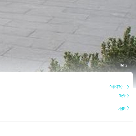

2
0条评论

简介


地图