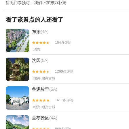
暂无门票预订，我们正在努力补充
看了该景点的人还看了
东湖
(4A)
104条评论


绍兴
沈园
(5A)
1299条评论


绍兴·绍兴古城
鲁迅故里
(5A)
1611条评论


绍兴·绍兴古城
兰亭景区
(4A)