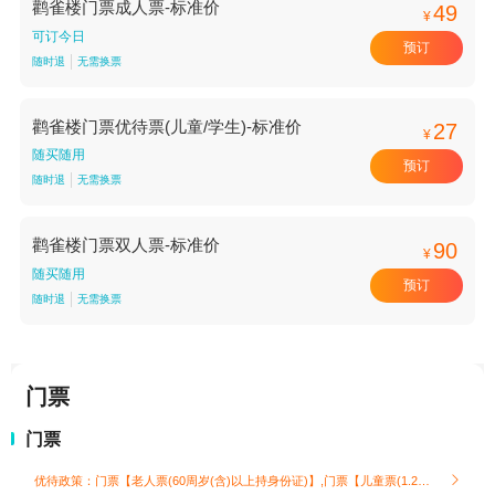
鹳雀楼门票成人票-标准价
49
¥
可订今日
预订
随时退
无需换票
鹳雀楼门票优待票(儿童/学生)-标准价
27
¥
随买随用
预订
随时退
无需换票
鹳雀楼门票双人票-标准价
90
¥
随买随用
预订
随时退
无需换票
门票
门票
优待政策：门票【老人票(60周岁(含)以上持身份证)】,门票【儿童票(1.2米以下)】
