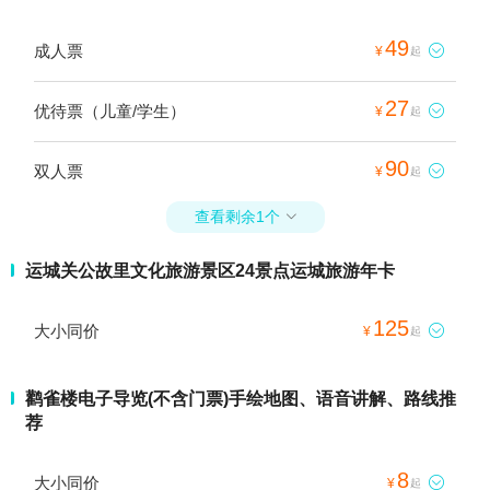
49
成人票

¥
起
27
优待票（儿童/学生）

¥
起
90
双人票

¥
起
查看剩余1个

运城关公故里文化旅游景区24景点运城旅游年卡
125
大小同价

¥
起
鹳雀楼电子导览(不含门票)手绘地图、语音讲解、路线推
荐
8
大小同价

¥
起