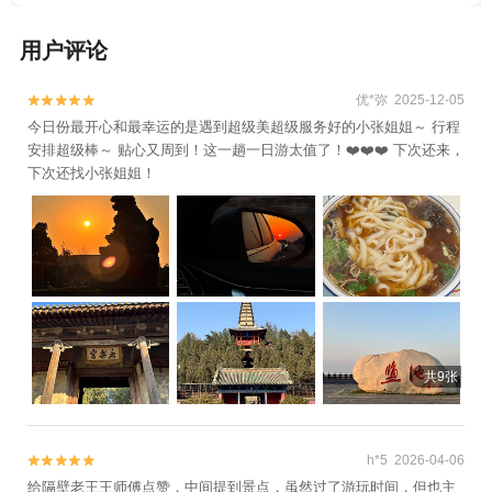
用户评论
优*弥 2025-12-05


今日份最开心和最幸运的是遇到超级美超级服务好的小张姐姐～ 行程
安排超级棒～ 贴心又周到！这一趟一日游太值了！❤️❤️❤️ 下次还来，
下次还找小张姐姐！
共9张
h*5 2026-04-06


给隔壁老王王师傅点赞，中间提到景点，虽然过了游玩时间，但也主