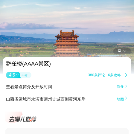


61
鹳雀楼(AAAA景区)
4.5
380条评论
6条攻略

分
不错
查看景点简介及开放时间
简介


山西省运城市永济市蒲州古城西侧黄河东岸
地图