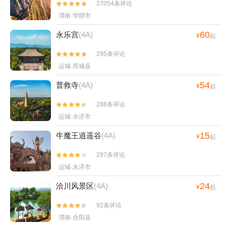
27054条评论


渭南·华阴市
60
永乐宫
(4A)
¥
起
295条评论


运城·芮城县
54
普救寺
(4A)
¥
起
288条评论


运城·永济市
15
牛魔王逍遥谷
(4A)
¥
起
297条评论


运城·永济市
24
洽川风景区
(4A)
¥
起
92条评论


渭南·合阳县