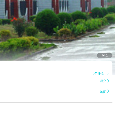

1
0条评论

简介


地图