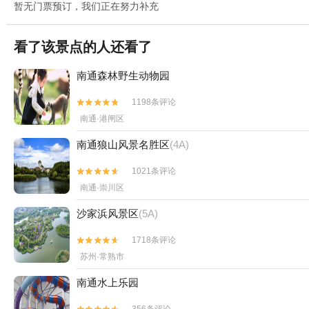
暂无门票预订，我们正在努力补充
看了该景点的人还看了
南通森林野生动物园
1198条评论


南通·港闸区
南通狼山风景名胜区
(4A)
1021条评论


南通·崇川区
沙家浜风景区
(5A)
1718条评论


苏州·常熟市
南通水上乐园