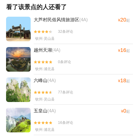
看了该景点的人还看了
20
大芦村民俗风情旅游区
(4A)
¥
起
32条评论


钦州·灵山县
16
越州天湖
(4A)
¥
起
0条评论


钦州·浦北县
18
六峰山
(4A)
¥
起
77条评论


钦州·灵山县
0
五皇山
(4A)
¥
起
16条评论


钦州·浦北县