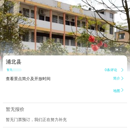


1
浦北县
0条评论

暂无点评
查看景点简介及开放时间
简介


地图
暂无报价
暂无门票预订，我们正在努力补充