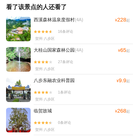
看了该景点的人还看了
228
西溪森林温泉度假村
(4A)
¥
起
16条评论


贺州·八步区
65
大桂山国家森林公园
(4A)
¥
起
27条评论


贺州·八步区
9.9
八步东融农业科普园
¥
起
1条评论


贺州·八步区
268
临贺故城
¥
起
0条评论


贺州·八步区