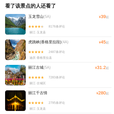
看了该景点的人还看了
39
玉龙雪山
(5A)
¥
起
8176条评论


丽江·玉龙县
45
虎跳峡(香格里拉段)
(4A)
¥
起
2487条评论


迪庆·香格里拉县
31.2
丽江古城
(5A)
¥
起
7283条评论


丽江·古城区
280
丽江千古情
¥
起
2795条评论


丽江·玉龙县