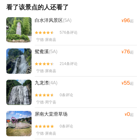
看了该景点的人还看了
96
白水洋风景区
(5A)
¥
起
576条评论


宁德·屏南县
76
鸳鸯溪
(5A)
¥
起
214条评论


宁德·屏南县
55
九龙漈
(4A)
¥
起
0条评论


宁德·周宁县
0
屏南大棠滑草场
¥
起
0条评论


宁德·屏南县