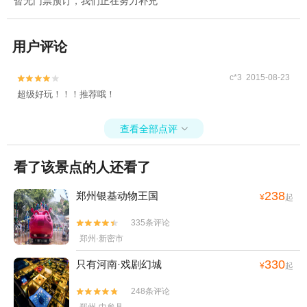
暂无门票预订，我们正在努力补充
用户评论
c*3 2015-08-23


超级好玩！！！推荐哦！
查看全部点评

看了该景点的人还看了
238
郑州银基动物王国
¥
起
335条评论


郑州·新密市
330
只有河南·戏剧幻城
¥
起
248条评论

