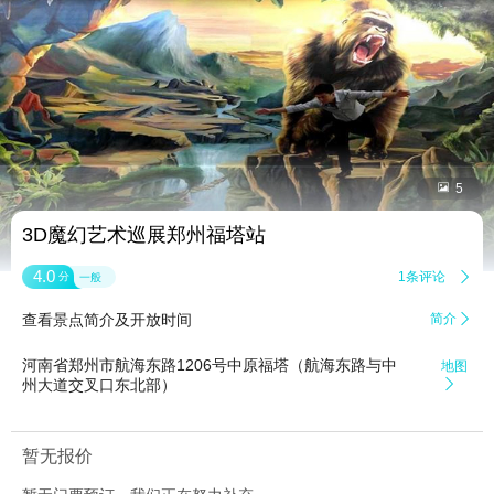


5
3D魔幻艺术巡展郑州福塔站
4.0
1条评论

分
一般
查看景点简介及开放时间
简介

河南省郑州市航海东路1206号中原福塔（航海东路与中
地图
州大道交叉口东北部）

暂无报价