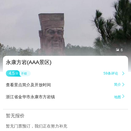


6
永康方岩(AAA景区)
4.5
59条评论

分
不错
查看景点简介及开放时间
简介


浙江省金华市永康市方岩镇
地图
暂无报价
暂无门票预订，我们正在努力补充