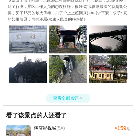
取票出了点小问题，景区还没有遇到过我这样的问题过，之后很快得
到了解决，景区工作人员的态度很好，很好!对我影响最深的就是胡公
祠，买了15元的烛火供奉，抽了个上上签回来( •̀∀•́ )求平安，求子~真
的如果所愿，再去还愿/永康人民真的很热情!
共9张
查看全部点评

看了该景点的人还看了
159
横店影视城
(5A)
¥
起