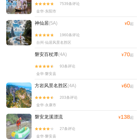
7539条评论


金华·东阳市
0
神仙居
(5A)
¥
起
1960条评论


台州·仙居风景名胜区
70
磐安百杖潭
(4A)
¥
起
93条评论


金华·磐安县
60
方岩风景名胜区
(4A)
¥
起
203条评论


金华·永康市
138
磐安龙溪漂流
¥
起
27条评论


金华·磐安县