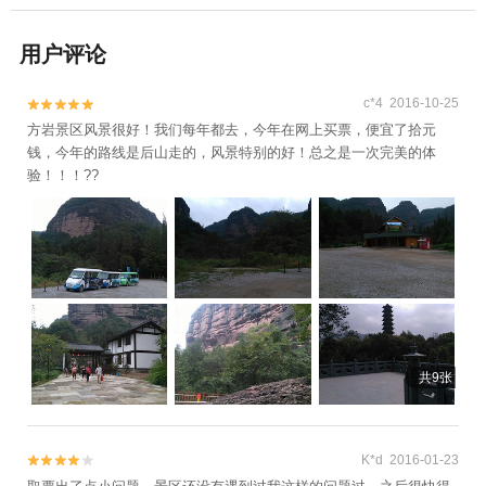
用户评论
c*4 2016-10-25


方岩景区风景很好！我们每年都去，今年在网上买票，便宜了拾元
钱，今年的路线是后山走的，风景特别的好！总之是一次完美的体
验！！！??
共9张
K*d 2016-01-23

