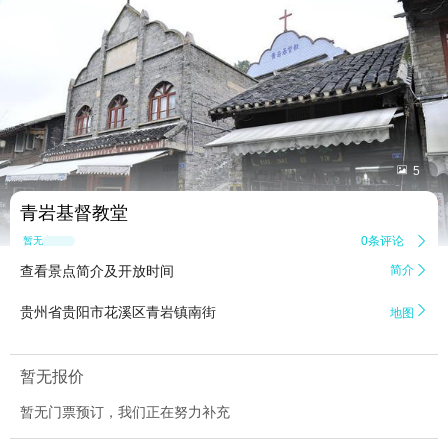


5
青岩基督教堂
0条评论

暂无点评
查看景点简介及开放时间
简介


贵州省贵阳市花溪区青岩镇南街
地图
暂无报价
暂无门票预订，我们正在努力补充