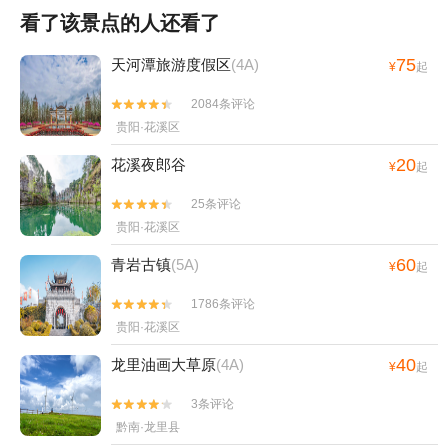
看了该景点的人还看了
75
天河潭旅游度假区
(4A)
¥
起
2084条评论


贵阳·花溪区
20
花溪夜郎谷
¥
起
25条评论


贵阳·花溪区
60
青岩古镇
(5A)
¥
起
1786条评论


贵阳·花溪区
40
龙里油画大草原
(4A)
¥
起
3条评论


黔南·龙里县