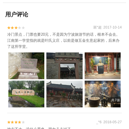
用户评论
斑*超 2017-10-14


冷门景点，门票也要20元，不是因为宁波旅游节的话，根本不会去。
江南第一学堂指的就是叶氏义庄，以前是做五金生意起家的，后来办
了这所学堂。
共7张
_*6 2018-05-27

