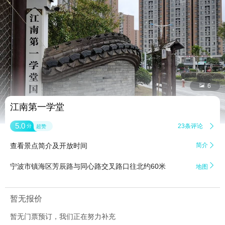


6
江南第一学堂
5.0
23条评论

分
超赞
查看景点简介及开放时间
简介


宁波市镇海区芳辰路与同心路交叉路口往北约60米
地图
暂无报价
暂无门票预订，我们正在努力补充