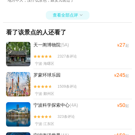
地方不大，没什么景色，跟女儿去过了
查看全部点评

看了该景点的人还看了
27
天一阁博物院
(5A)
¥
起
2327条评论


宁波·海曙区
245
罗蒙环球乐园
¥
起
1509条评论


宁波·鄞州区
50
宁波科学探索中心
(4A)
¥
起
323条评论


宁波·江东区