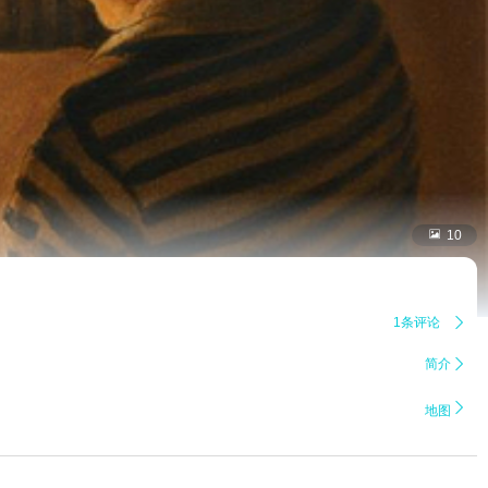

10
1条评论

简介


地图