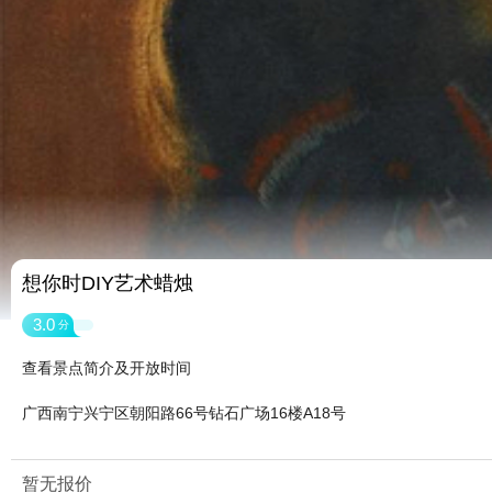
想你时DIY艺术蜡烛
3.0
分
查看景点简介及开放时间
广西南宁兴宁区朝阳路66号钻石广场16楼A18号
暂无报价