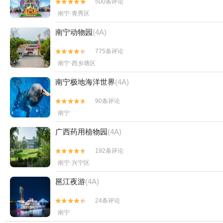
500条评论


南宁·青秀区
南宁动物园
(4A)
775条评论


南宁·西乡塘区
南宁极地海洋世界
(4A)
90条评论


南宁
广西药用植物园
(4A)
192条评论


南宁·兴宁区
邕江夜游
(4A)
24条评论


南宁