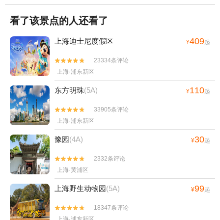
看了该景点的人还看了
409
上海迪士尼度假区
¥
起
23334条评论


上海·浦东新区
110
东方明珠
(5A)
¥
起
33905条评论


上海·浦东新区
30
豫园
(4A)
¥
起
2332条评论


上海·黄浦区
99
上海野生动物园
(5A)
¥
起
18347条评论


上海·浦东新区