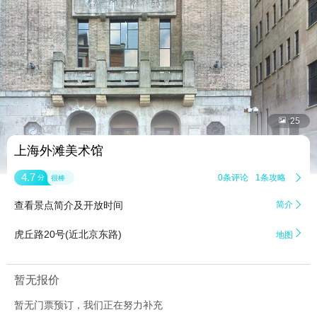


25
上海外滩美术馆
4.7
0条评论
1条攻略

分
很棒
查看景点简介及开放时间
简介


虎丘路20号(近北京东路)
地图
暂无报价
暂无门票预订，我们正在努力补充