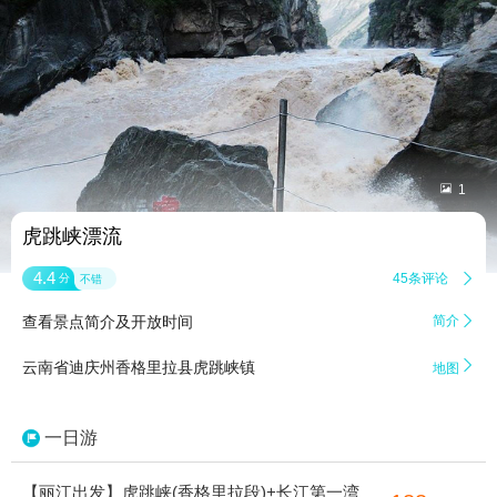


1
虎跳峡漂流
4.4
45条评论

分
不错
查看景点简介及开放时间
简介


云南省迪庆州香格里拉县虎跳峡镇
地图
一日游
【丽江出发】虎跳峡(香格里拉段)+长江第一湾