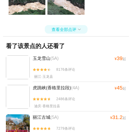
查看全部点评

看了该景点的人还看了
39
玉龙雪山
(5A)
¥
起
8176条评论


丽江·玉龙县
45
虎跳峡(香格里拉段)
(4A)
¥
起
2486条评论


迪庆·香格里拉县
31.2
丽江古城
(5A)
¥
起
7279条评论

