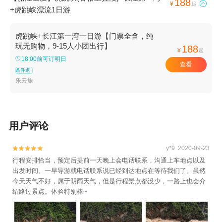
188

¥
起
+虎跳峡漂流1日游
虎跳峡+长江第一湾一日游【门票全含，纯
玩无购物，9-15人小团出行】
188
¥
起
18:00前可订明日
查看
条件退
乐云旅
用户评论
y*9 2020-09-23


行程安排恰当，预定后提前一天晚上会电话联系，沟通上车地点以及
出发时间。一早导游就电话联系说已经到达地点在等待我们了。虽然
今天天气不好，属于阴雨天气，但是行程景点都没少，一路上也会介
绍路过景点。体验特别棒~