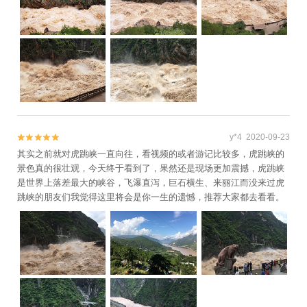
y*4 2020-09-23


其实之前就对虎跳峡一直向往，看视频的或者游记比较多，虎跳峡的
景色真的很壮观，今天终于看到了，果然还是现场更加震撼，虎跳峡
是世界上落差最大的峡谷，飞瀑直泻，巨石横生、来丽江而没来过虎
跳峡的朋友们我觉得这里将会是你一生的遗憾，推荐大家都去看看。